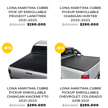
LONA MARITIMA CUBRE
LONA MARITIMA CUBRE
PICK UP ENROLLABLE
PICKUP ENROLLABLE
PEUGEOT LANDTREK
CHANGAN HUNTER
2021-2023
2020-2023
El
El
El
El
$
310.000
$
290.000
$
310.000
$
290.000
precio
precio
precio
preci
original
actual
original
actua
era:
es:
era:
es:
$310.000.
$290.000.
$310.000.
$290
-6%
-6%
LONA MARITIMA CUBRE
LONA MARITIMA CUBRE
PICKUP ENROLLABLE
PICKUP ENROLLABLE
CHANGAN KAICENE F70
CHEVROLET COLORADO
2021-2023
2018-2021
El
El
El
El
$
310.000
$
290.000
$
310.000
$
290.000
precio
precio
precio
preci