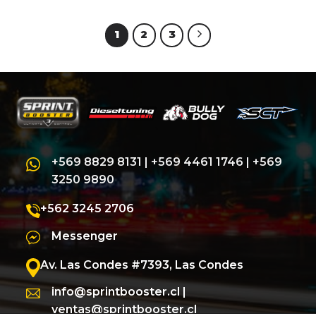
original
actual
original
actua
era:
es:
era:
es:
$310.000.
$290.000.
$310.000.
$290
1
2
3
+569 8829 8131
|
+569 4461 1746
|
+569
3250 9890
+562 3245 2706
Messenger
Av. Las Condes #7393, Las Condes
info@sprintbooster.cl
|
ventas@sprintbooster.cl