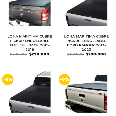
LONA MARITIMA CUBRE
LONA MARITIMA CUBRE
PICKUP ENROLLABLE
PICKUP ENROLLABLE
FIAT FULLBACK 2015-
FORD RANGER 2013-
2018
2023
El
El
El
El
$
310.000
$
290.000
$
310.000
$
290.000
precio
precio
precio
preci
original
actual
original
actua
era:
es:
era:
es:
$310.000.
$290.000.
$310.000.
$290
-6%
-6%