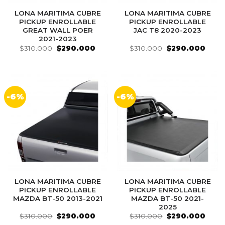
LONA MARITIMA CUBRE
LONA MARITIMA CUBRE
PICKUP ENROLLABLE
PICKUP ENROLLABLE
GREAT WALL POER
JAC T8 2020-2023
2021-2023
El
El
El
El
$
310.000
$
290.000
$
310.000
$
290.000
precio
precio
precio
preci
original
actual
original
actua
era:
es:
era:
es:
$310.000.
$290.000.
$310.000.
$290
-6%
-6%
LONA MARITIMA CUBRE
LONA MARITIMA CUBRE
PICKUP ENROLLABLE
PICKUP ENROLLABLE
MAZDA BT-50 2013-2021
MAZDA BT-50 2021-
2025
El
El
El
El
$
310.000
$
290.000
$
310.000
$
290.000
precio
precio
precio
preci