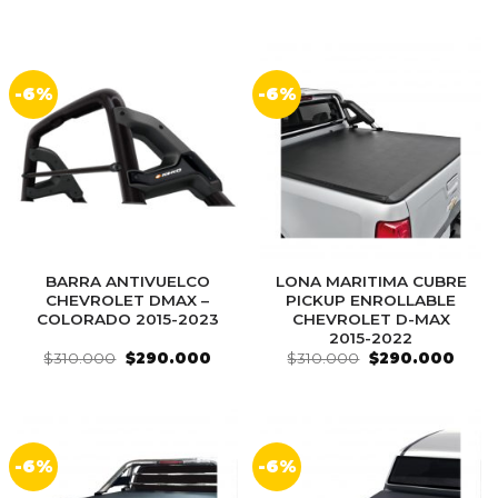
original
actual
original
actua
era:
es:
era:
es:
$310.000.
$290.000.
$310.000.
$290
-6%
-6%
BARRA ANTIVUELCO
LONA MARITIMA CUBRE
CHEVROLET DMAX –
PICKUP ENROLLABLE
COLORADO 2015-2023
CHEVROLET D-MAX
2015-2022
El
El
El
El
$
310.000
$
290.000
$
310.000
$
290.000
precio
precio
precio
preci
original
actual
original
actua
era:
es:
era:
es:
$310.000.
$290.000.
$310.000.
$290
-6%
-6%