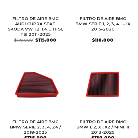
FILTRO DE AIRE BMC
FILTRO DE AIRE BMC
AUDI CUPRA SEAT
BMW SERIE 1, 2, 3, 4 i – iX
SKODA VW 1.2, 1.4 L TFSI,
2015-2020
TSI 2011-2025
El
El
$
118.000
$
115.000
$
118.000
precio
precio
original
actual
era:
es:
$118.000.
$115.000.
FILTRO DE AIRE BMC
FILTRO DE AIRE BMC
BMW SERIE 2, 3, 4, Z4 /
BMW 1, 2, X1, X2 / MINI III
2018-2025
2013-2025
$
135.000
$
130.000