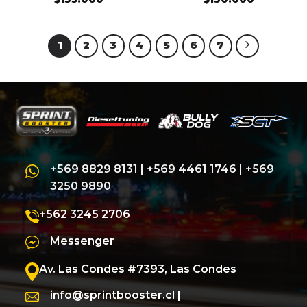
1
2
3
4
5
6
7
+569 8829 8131
|
+569 4461 1746
|
+569
3250 9890
+562 3245 2706
Messenger
Av. Las Condes #7393, Las Condes
info@sprintbooster.cl
|