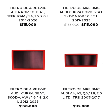
FILTRO DE AIRE BMC
FILTRO DE AIRE BMC
ALFA ROMEO, FIAT,
AUDI CUPRA FORD SEAT
JEEP, RAM / 1.4, 1.6, 2.0 L
SKODA VW 1.0, 1.5 L
2014-2026
2017-2025
El
El
$
115.000
$
135.000
$
115.000
precio
precio
original
actual
era:
es:
$135.000.
$115.0
FILTRO DE AIRE BMC
FILTRO DE AIRE BMC
AUDI, CUPRA, SEAT,
AUDI A4, A5, Q5 / 1.8, 2.0
SKODA, VW / 1.6, 1.8, 2.0
L TDI TFSI 2007-2017
L 2012-2025
$
130.000
$
115.000