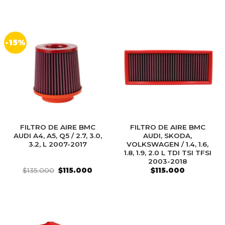
-15%
FILTRO DE AIRE BMC
FILTRO DE AIRE BMC
AUDI A4, A5, Q5 / 2.7, 3.0,
AUDI, SKODA,
3.2, L 2007-2017
VOLKSWAGEN / 1.4, 1.6,
1.8, 1.9, 2.0 L TDI TSI TFSI
2003-2018
El
El
$
135.000
$
115.000
$
115.000
precio
precio
original
actual
era:
es:
$135.000.
$115.000.