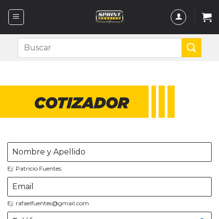
Saltar
al
contenido
Buscar
por:
Ej: Patricio Fuentes
Ej: rafaelfuentes@gmail.com