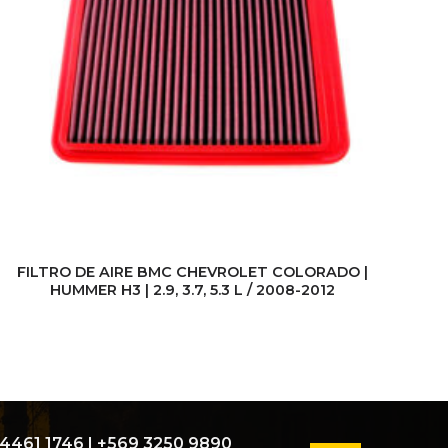
FILTRO DE AIRE BMC CHEVROLET COLORADO |
FI
HUMMER H3 | 2.9, 3.7, 5.3 L / 2008-2012
4461 1746
|
+569 3250 9890