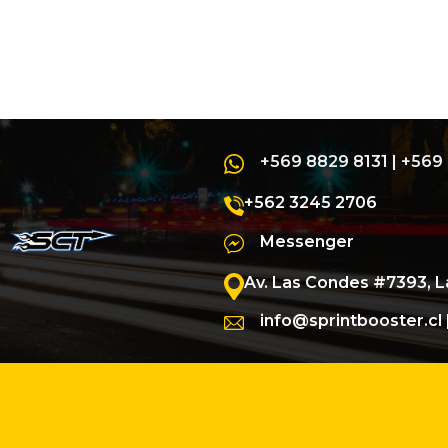
+569 8829 8131
|
+569 
+562 3245 2706
Messenger
Av. Las Condes #7393, 
info@sprintbooster.cl