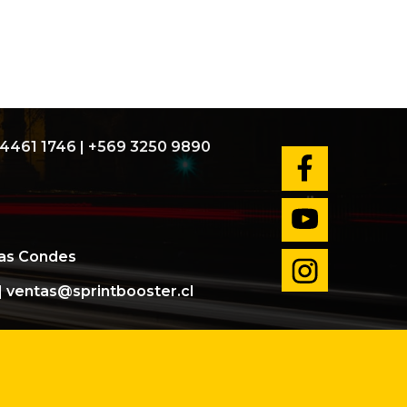
4461 1746
|
+569 3250 9890
Las Condes
|
ventas@sprintbooster.cl